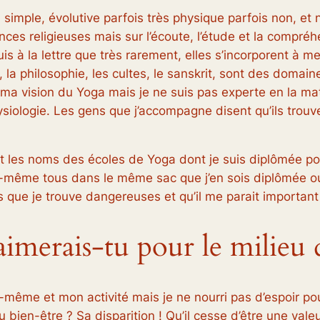
 simple, évolutive parfois très physique parfois non, et
ces religieuses mais sur l’écoute, l’étude et la compréh
is à la lettre que très rarement, elles s’incorporent à 
, la philosophie, les cultes, le sanskrit, sont des domain
ma vision du Yoga mais je ne suis pas experte en la mat
hysiologie. Les gens que j’accompagne disent qu’ils trouv
 les noms des écoles de Yoga dont je suis diplômée pou
oi-même tous dans le même sac que j’en sois diplômée ou
es que je trouve dangereuses et qu’il me parait importan
merais-tu pour le milieu d
i-même et mon activité mais je ne nourri pas d’espoir po
 bien-être ? Sa disparition ! Qu’il cesse d’être une val