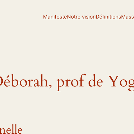
Manifeste
Notre vision
Définitions
Mass
éborah, prof de Yo
nelle